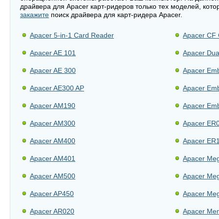
драйвера для Apacer карт-ридеров только тех моделей, кото
закажите
поиск драйвера для карт-ридера Apacer.
Apacer 5-in-1 Card Reader
Apacer CF 
Apacer AE 101
Apacer Dua
Apacer AE 300
Apacer Emb
Apacer AE300 AP
Apacer Em
Apacer AM190
Apacer Emb
Apacer AM300
Apacer ER
Apacer AM400
Apacer ER
Apacer AM401
Apacer Me
Apacer AM500
Apacer Meg
Apacer AP450
Apacer Me
Apacer AR020
Apacer Mem