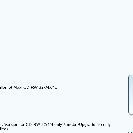
llemot Maxi CD-RW 32x/4x/4x
br>Version for CD-RW 32/4/4 only. \r\n<br>Upgrade file only
lled).