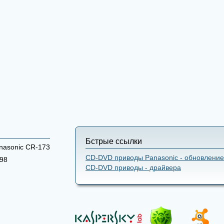
Бстрые ссылки
asonic CR-173
CD-DVD приводы Panasonic - обновление
98
CD-DVD приводы - драйвера