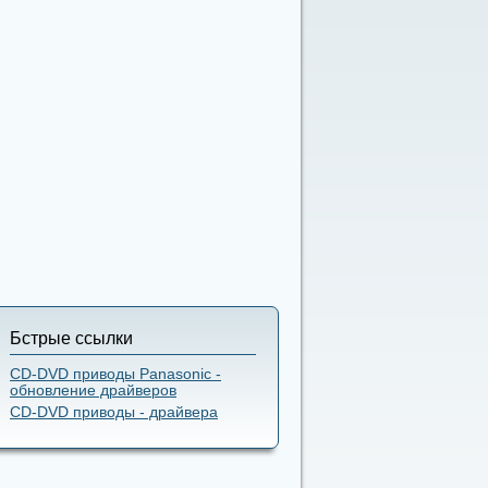
Бстрые ссылки
CD-DVD приводы Panasonic -
обновление драйверов
CD-DVD приводы - драйвера