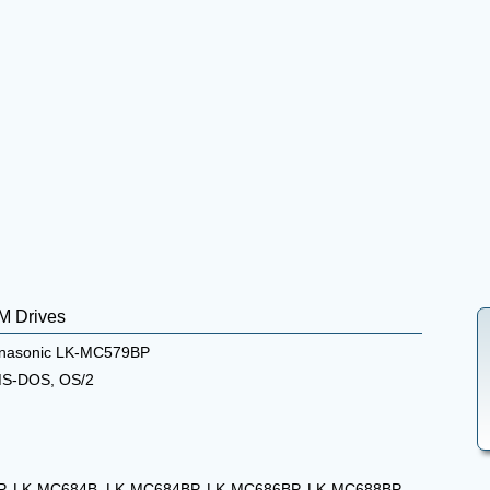
M Drives
nasonic LK-MC579BP
MS-DOS, OS/2
BP, LK-MC684B, LK-MC684BP, LK-MC686BP, LK-MC688BP