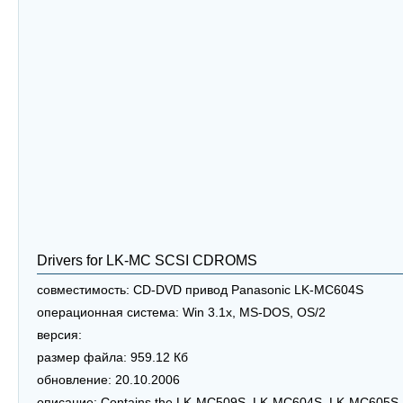
Drivers for LK-MC SCSI CDROMS
совместимость:
CD-DVD привод Panasonic LK-MC604S
операционная система:
Win 3.1x, MS-DOS, OS/2
версия:
размер файла:
959.12 Кб
обновление:
20.10.2006
описание:
Contains the LK-MC509S, LK-MC604S, LK-MC605S