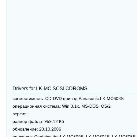
Drivers for LK-MC SCSI CDROMS
совместимость:
CD-DVD привод Panasonic LK-MC608S
операционная система:
Win 3.1x, MS-DOS, OS/2
версия:
размер файла:
959.12 Кб
обновление:
20.10.2006
описание:
Contains the LK-MC509S, LK-MC604S, LK-MC605S