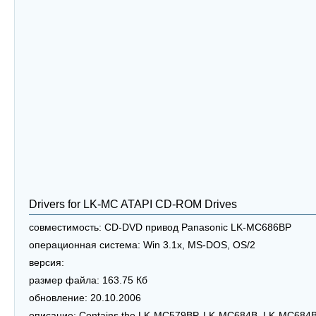
Drivers for LK-MC ATAPI CD-ROM Drives
совместимость:
CD-DVD привод Panasonic LK-MC686BP
операционная система:
Win 3.1x, MS-DOS, OS/2
версия:
размер файла:
163.75 Кб
обновление:
20.10.2006
описание:
Contains the LK-MC579BP, LK-MC684B, LK-MC684