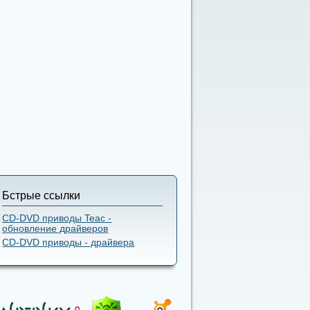
Бстрые ссылки
CD-DVD приводы Teac -
обновление драйверов
CD-DVD приводы - драйвера