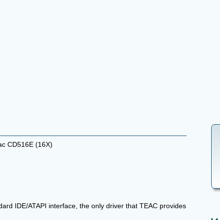
c CD516E (16X)
dard IDE/ATAPI interface, the only driver that TEAC provides