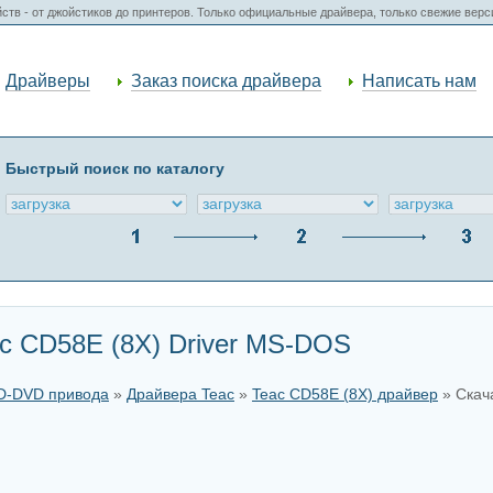
ств - от джойстиков до принтеров. Только официальные драйвера, только свежие вер
Драйверы
Заказ поиска драйвера
Написать нам
Быстрый поиск по каталогу
c CD58E (8X) Driver MS-DOS
CD-DVD привода
»
Драйвера Teac
»
Teac CD58E (8X) драйвер
» Скача