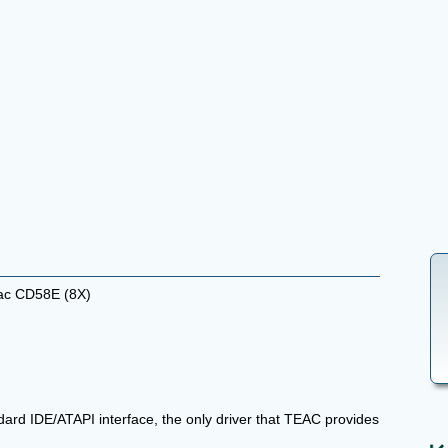
c CD58E (8X)
dard IDE/ATAPI interface, the only driver that TEAC provides