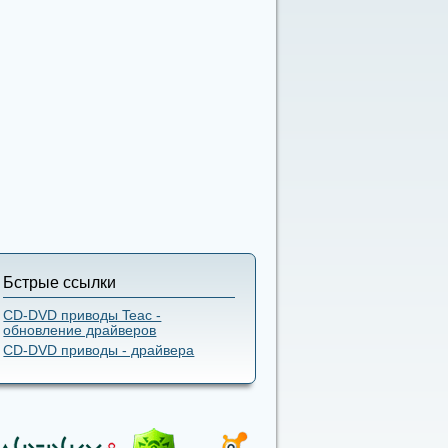
Бстрые ссылки
CD-DVD приводы Teac -
обновление драйверов
CD-DVD приводы - драйвера