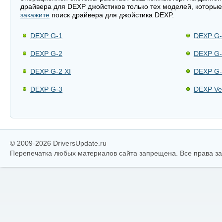
драйвера для DEXP джойстиков только тех моделей, которые
закажите
поиск драйвера для джойстика DEXP.
DEXP G-1
DEXP G-
DEXP G-2
DEXP G-
DEXP G-2 XI
DEXP G-
DEXP G-3
DEXP Ven
© 2009-2026 DriversUpdate.ru
Перепечатка любых материалов сайта запрещена. Все права 