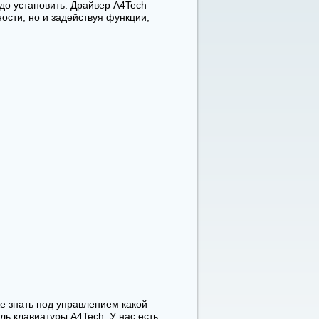
до установить. Драйвер A4Tech
ости, но и задействуя функции,
же знать под управлением какой
ь клавиатуры A4Tech. У нас есть