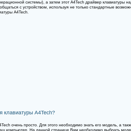
перационной системы), а затем этот A4Tech драйвер клавиатуры на
общаться с устройством, используя не только стандартные возможн
иатуры A4Tech.
ля клавиатуры A4Tech?
Tech очень просто. Для этого необходимо знать его модель, а так
аш компьютер. На данной странице Вам необходимо выбрать модел