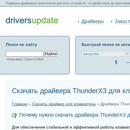
Подборка драйверов практически для всех устройств - от джойстиков до принтеро
Драйверы
Заказ 
Поиск по сайту
Быстрый поиск по кат
Например: Canon G3400
Скачать драйвера ThunderX3 для к
Главная
»
Скачать драйвер для клавиатуры
» Драйвера Thun
Почему нужно скачать драйвера ThunderX3 
Для обеспечения стабильной и эффективной работы клавиат