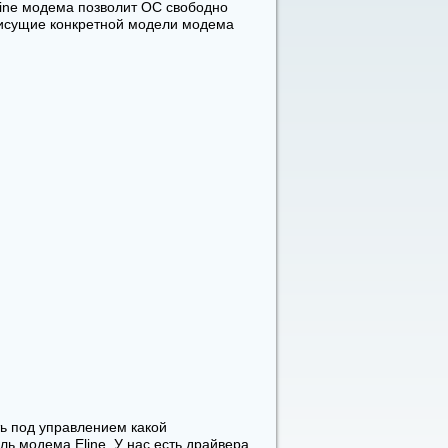
Eline модема позволит ОС свободно
присущие конкретной модели модема
ть под управлением какой
 модема Eline. У нас есть драйвера