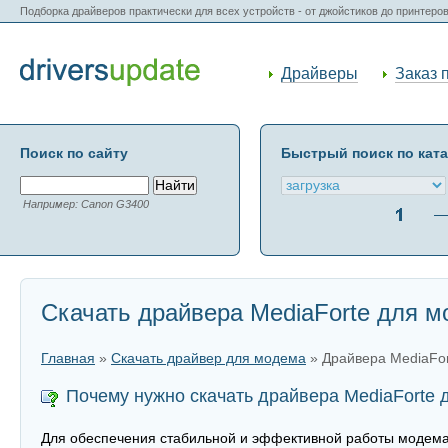
Подборка драйверов практически для всех устройств - от джойстиков до принтеро
Драйверы
Заказ 
Поиск по сайту
Быстрый поиск по кат
Например: Canon G3400
Скачать драйвера MediaForte для 
Главная
»
Скачать драйвер для модема
» Драйвера MediaFo
Почему нужно скачать драйвера MediaForte
Для обеспечения стабильной и эффективной работы модема 