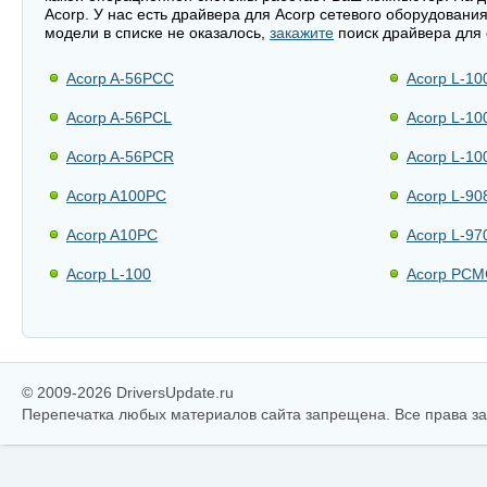
Acorp. У нас есть драйвера для Acorp сетевого оборудовани
модели в списке не оказалось,
закажите
поиск драйвера для 
Acorp A-56PCC
Acorp L-10
Acorp A-56PCL
Acorp L-10
Acorp A-56PCR
Acorp L-10
Acorp A100PC
Acorp L-90
Acorp A10PC
Acorp L-97
Acorp L-100
Acorp PCM
© 2009-2026 DriversUpdate.ru
Перепечатка любых материалов сайта запрещена. Все права 