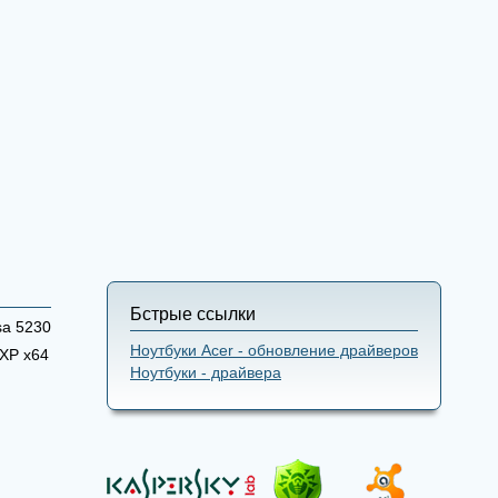
Бстрые ссылки
sa 5230
Ноутбуки Acer - обновление драйверов
XP x64
Ноутбуки - драйвера