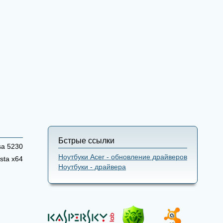
Бстрые ссылки
sa 5230
Ноутбуки Acer - обновление драйверов
sta x64
Ноутбуки - драйвера