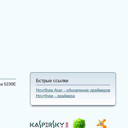
Бстрые ссылки
sa 5230E
Ноутбуки Acer - обновление драйверов
Ноутбуки - драйвера