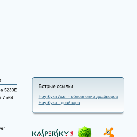
р
Бстрые ссылки
sa 5230E
Ноутбуки Acer - обновление драйверов
/ 7 x64
Ноутбуки - драйвера
ver