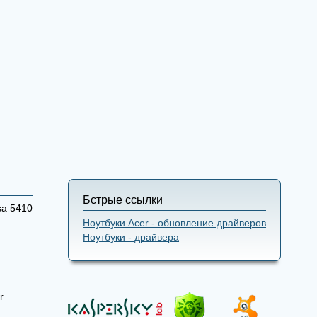
Бстрые ссылки
sa 5410
Ноутбуки Acer - обновление драйверов
Ноутбуки - драйвера
r