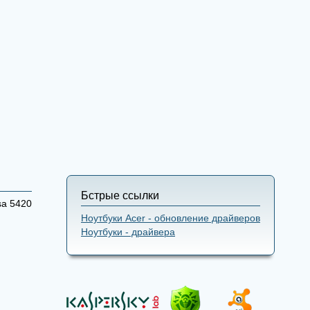
Бстрые ссылки
sa 5420
Ноутбуки Acer - обновление драйверов
Ноутбуки - драйвера