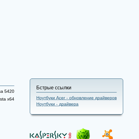
Бстрые ссылки
sa 5420
Ноутбуки Acer - обновление драйверов
sta x64
Ноутбуки - драйвера