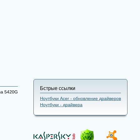
Бстрые ссылки
sa 5420G
Ноутбуки Acer - обновление драйверов
Ноутбуки - драйвера