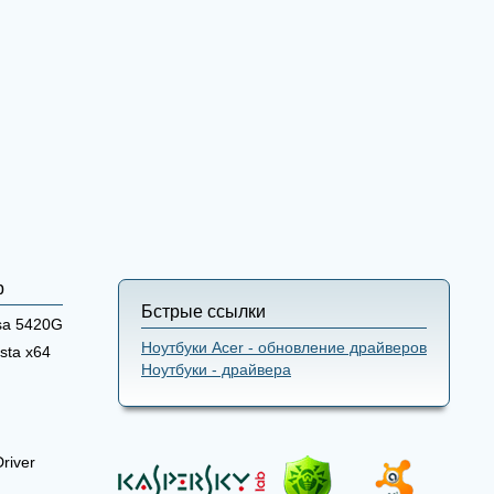
р
Бстрые ссылки
sa 5420G
Ноутбуки Acer - обновление драйверов
sta x64
Ноутбуки - драйвера
river