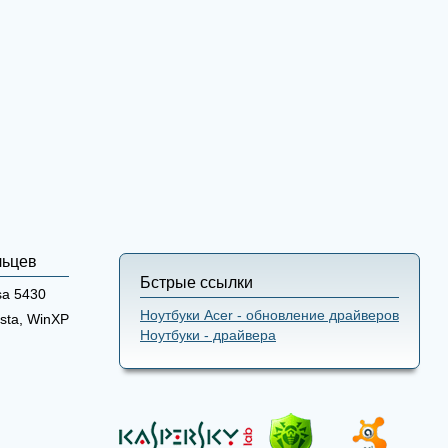
льцев
Бстрые ссылки
sa 5430
Ноутбуки Acer - обновление драйверов
sta, WinXP
Ноутбуки - драйвера