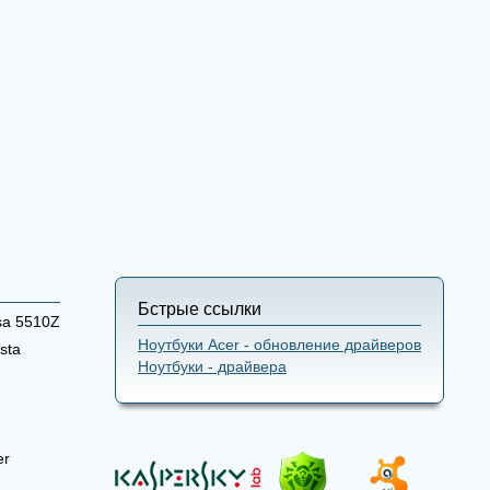
Бстрые ссылки
sa 5510Z
Ноутбуки Acer - обновление драйверов
sta
Ноутбуки - драйвера
er