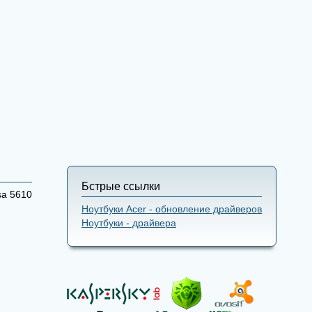
Бстрые ссылки
sa 5610
Ноутбуки Acer - обновление драйверов
Ноутбуки - драйвера