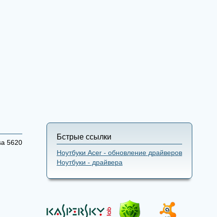
Бстрые ссылки
sa 5620
Ноутбуки Acer - обновление драйверов
Ноутбуки - драйвера