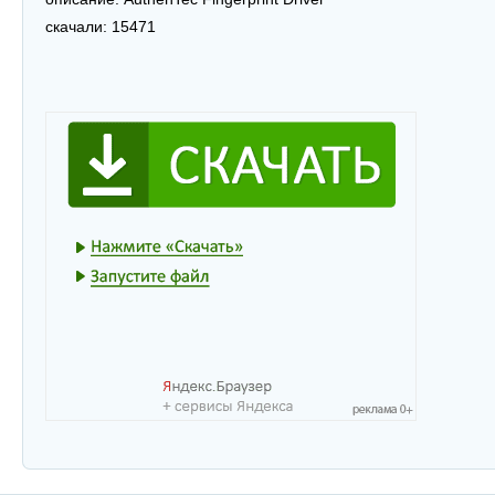
скачали:
15471