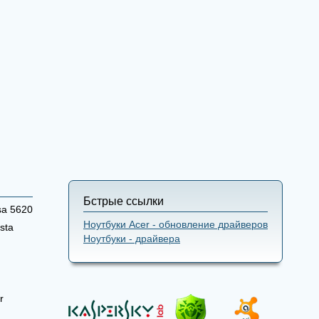
Бстрые ссылки
sa 5620
Ноутбуки Acer - обновление драйверов
sta
Ноутбуки - драйвера
r