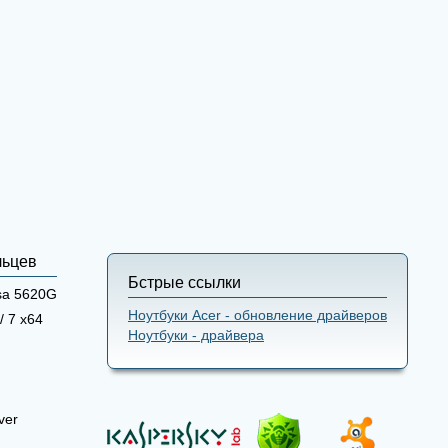
льцев
Бстрые ссылки
sa 5620G
Ноутбуки Acer - обновление драйверов
/ 7 x64
Ноутбуки - драйвера
ver