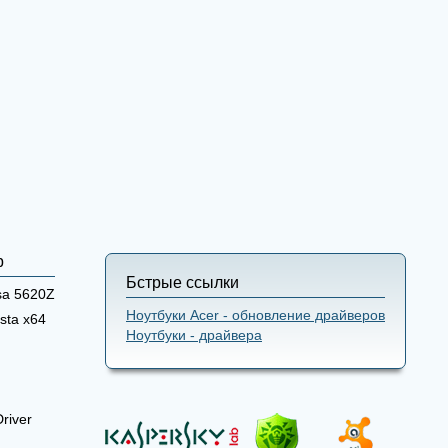
р
Бстрые ссылки
sa 5620Z
Ноутбуки Acer - обновление драйверов
sta x64
Ноутбуки - драйвера
river