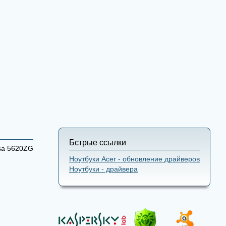
Бстрые ссылки
sa 5620ZG
Ноутбуки Acer - обновление драйверов
Ноутбуки - драйвера