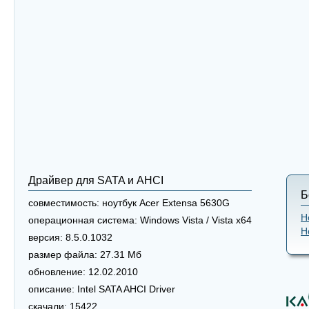
Драйвер для SATA и AHCI
Б
совместимость:
ноутбук Acer Extensa 5630G
Н
операционная система:
Windows Vista / Vista x64
Н
версия:
8.5.0.1032
размер файла:
27.31 Мб
обновление:
12.02.2010
описание:
Intel SATA AHCI Driver
скачали:
15422