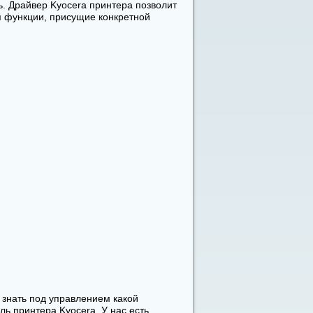
ь. Драйвер Kyocera принтера позволит
я функции, присущие конкретной
е знать под управлением какой
ь принтера Kyocera. У нас есть