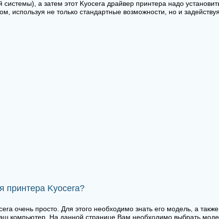
 системы), а затем этот Kyocera драйвер принтера надо установит
ом, используя не только стандартные возможности, но и задейству
я принтера Kyocera?
era очень просто. Для этого необходимо знать его модель, а такж
аш компьютер. На данной странице Вам необходимо выбрать модел