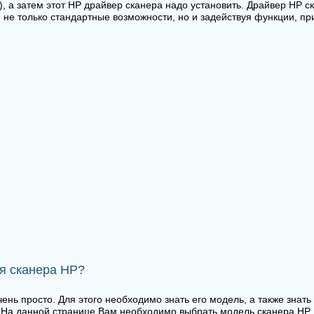
, а затем этот HP драйвер сканера надо установить. Драйвер HP с
я не только стандартные возможности, но и задействуя функции, п
ля сканера HP?
ень просто. Для этого необходимо знать его модель, а также знат
На данной странице Вам необходимо выбрать модель сканера HP. 