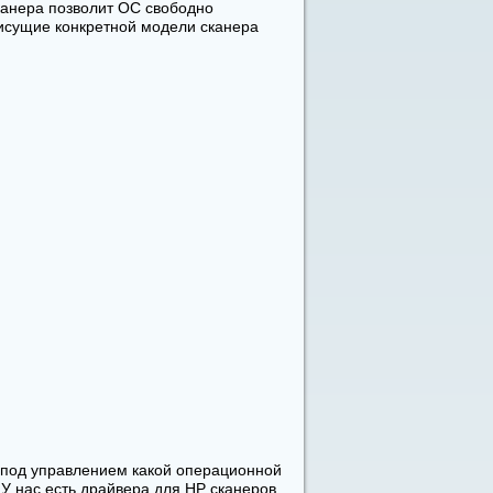
канера позволит ОС свободно
рисущие конкретной модели сканера
ь под управлением какой операционной
У нас есть драйвера для HP сканеров