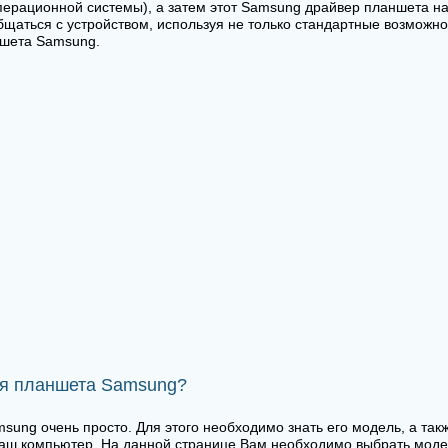
перационной системы), а затем этот Samsung драйвер планшета н
щаться с устройством, используя не только стандартные возможнос
ншета Samsung.
ля планшета Samsung?
sung очень просто. Для этого необходимо знать его модель, а так
аш компьютер. На данной странице Вам необходимо выбрать моде