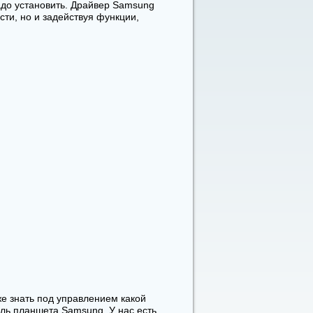
адо установить. Драйвер Samsung
ти, но и задействуя функции,
же знать под управлением какой
ль планшета Samsung. У нас есть