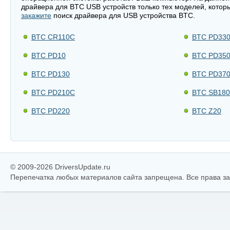
драйвера для BTC USB устройств только тех моделей, котор
закажите
поиск драйвера для USB устройства BTC.
BTC CR110C
BTC PD33
BTC PD10
BTC PD35
BTC PD130
BTC PD37
BTC PD210C
BTC SB180
BTC PD220
BTC Z20
© 2009-2026 DriversUpdate.ru
Перепечатка любых материалов сайта запрещена. Все права 